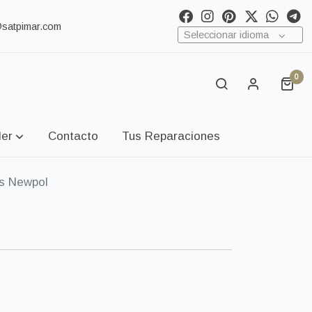
@satpimar.com
Seleccionar idioma
0
ler
Contacto
Tus Reparaciones
s Newpol