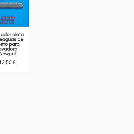
iador aleta
eaguas de
esto para
avadora
Newpol
12,50 €