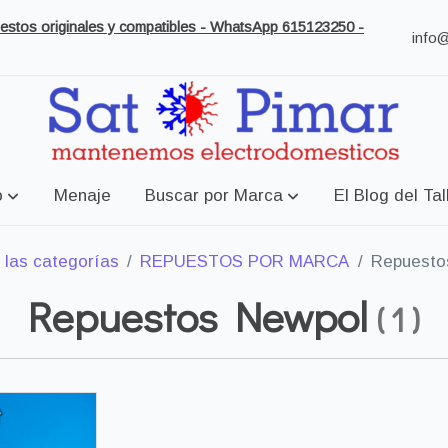
puestos originales y compatibles - WhatsApp 615123250 -
info
o
Menaje
Buscar por Marca
El Blog del Tal
 las categorías
REPUESTOS POR MARCA
Repuesto
Repuestos Newpol
(
1
)