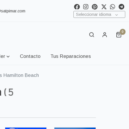
@satpimar.com
Seleccionar idioma
0
ler
Contacto
Tus Reparaciones
s Hamilton Beach
h
(
5