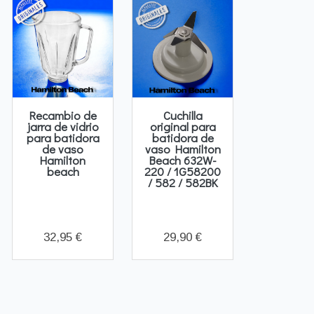
Recambio de
Cuchilla
jarra de vidrio
original para
para batidora
batidora de
de vaso
vaso Hamilton
Hamilton
Beach 632W-
beach
220 / 1G58200
/ 582 / 582BK
32,95 €
29,90 €