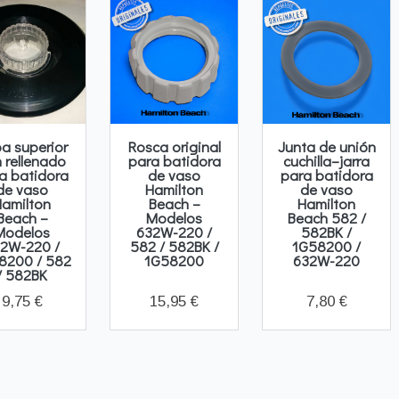
a superior
Rosca original
Junta de unión
 rellenado
para batidora
cuchilla–jarra
a batidora
de vaso
para batidora
de vaso
Hamilton
de vaso
Hamilton
Beach –
Hamilton
Beach –
Modelos
Beach 582 /
Modelos
632W-220 /
582BK /
2W-220 /
582 / 582BK /
1G58200 /
8200 / 582
1G58200
632W-220
/ 582BK
9,75 €
15,95 €
7,80 €