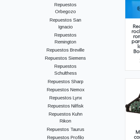
Repuestos
Orbegozo
Repuestos San
Re
Ignacio
roc
Repuestos
ro
par
Remington
l
Repuestos Breville
Bo
Repuestos Siemens
Repuestos
Schulthess
Repuestos Sharp
Repuestos Nemox
Repuestos Lynx
Repuestos Nilfisk
Repuestos Kuhn
Rikon
Repuestos Taurus
M
co
Repuestos Profilo