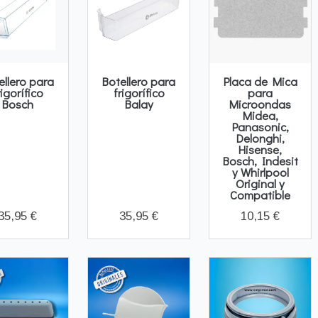
ellero para
Botellero para
Placa de Mica
rigorífico
frigorífico
para
Bosch
Balay
Microondas
Midea,
Panasonic,
Delonghi,
Hisense,
Bosch, Indesit
y Whirlpool
Original y
Compatible
35,95 €
35,95 €
10,15 €