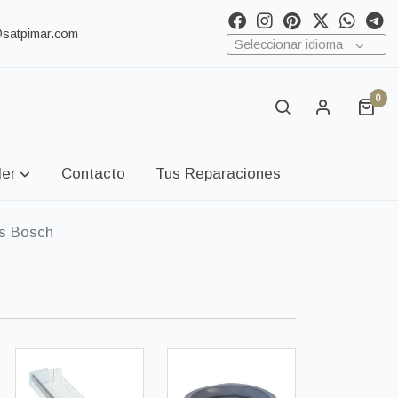
@satpimar.com
Seleccionar idioma
0
ler
Contacto
Tus Reparaciones
s Bosch