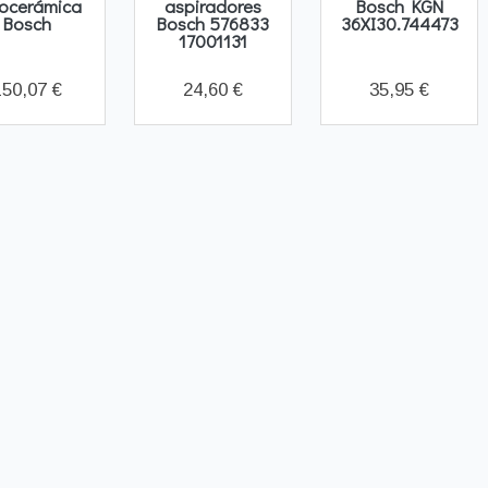
rocerámica
aspiradores
Bosch KGN
Bosch
Bosch 576833
36XI30.744473
17001131
150,07 €
24,60 €
35,95 €