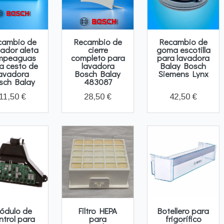
cambio de
Recambio de
Recambio de
iador aleta
cierre
goma escotilla
mpeaguas
completo para
para lavadora
a cesto de
lavadora
Balay Bosch
avadora
Bosch Balay
Siemens Lynx
sch Balay
483087
11,50 €
28,50 €
42,50 €
ódulo de
Filtro HEPA
Botellero para
ntrol para
para
frigorífico