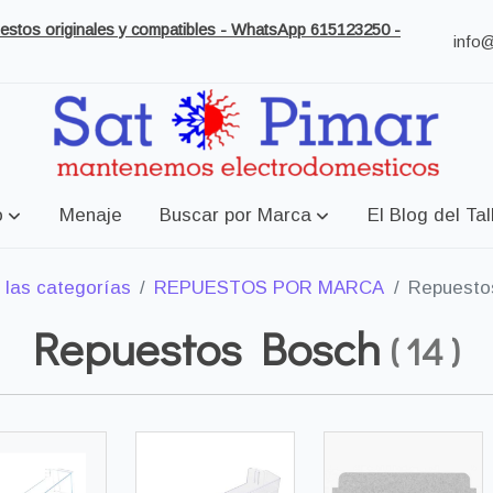
puestos originales y compatibles - WhatsApp 615123250 -
info
o
Menaje
Buscar por Marca
El Blog del Tal
 las categorías
REPUESTOS POR MARCA
Repuesto
Repuestos Bosch
(
14
)