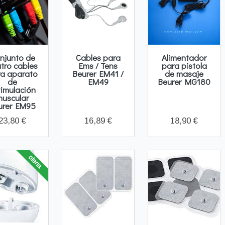
njunto de
Cables para
Alimentador
tro cables
Ems / Tens
para pistola
a aparato
Beurer EM41 /
de masaje
de
EM49
Beurer MG180
timulación
muscular
urer EM95
23,80 €
16,89 €
18,90 €
oferta