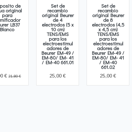
posito de
Set de
Set de
a original
recambio
recambio
para
original Beurer
original Beurer
mificador
de 4
de 8
urer LB37
electrodos (5 x
electrodos (4,5
Blanco
10 cm)
x 4,5 cm)
TENS/EMS
TENS/EMS
para los
para los
electroestimul
electroestimul
adores de
adores de
Beurer EM-49 /
Beurer EM-49 /
EM-80/ EM- 41
EM-80/ EM- 41
/ EM-40 661.01
/ EM-40
661.02
90 €
25,00 €
25,00 €
21,80 €