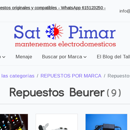
puestos originales y compatibles - WhatsApp 615123250 -
info
o
Menaje
Buscar por Marca
El Blog del Tal
 las categorías
REPUESTOS POR MARCA
Repuesto
Repuestos Beurer
(
9
)