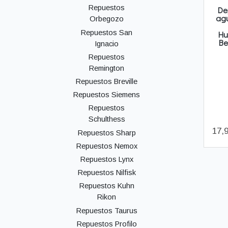
Repuestos
De
agu
Orbegozo
Repuestos San
Hu
Be
Ignacio
Repuestos
Remington
Repuestos Breville
Repuestos Siemens
Repuestos
Schulthess
17,
Repuestos Sharp
Repuestos Nemox
Repuestos Lynx
Repuestos Nilfisk
Repuestos Kuhn
Rikon
Repuestos Taurus
Repuestos Profilo