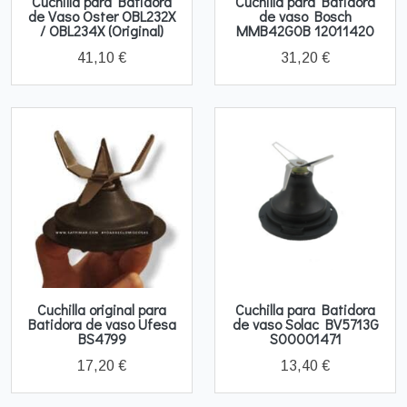
Cuchilla para Batidora
Cuchilla para Batidora
de Vaso Oster OBL232X
de vaso Bosch
/ OBL234X (Original)
MMB42G0B 12011420
41,10 €
31,20 €
Cuchilla original para
Cuchilla para Batidora
Batidora de vaso Ufesa
de vaso Solac BV5713G
BS4799
S00001471
17,20 €
13,40 €