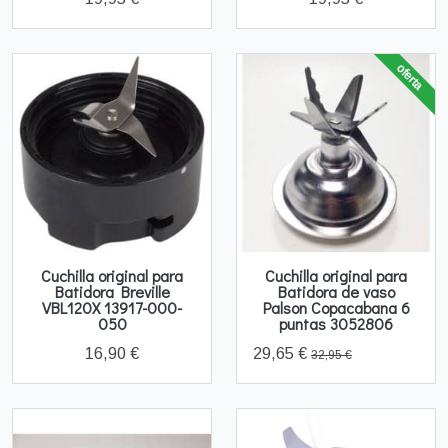
oferta
Cuchilla original para
Cuchilla original para
Batidora Breville
Batidora de vaso
VBL120X 13917-000-
Palson Copacabana 6
050
puntas 3052806
16,90 €
29,65 €
32,95 €