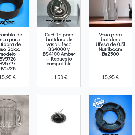
cambio de
Cuchilla para
Vaso para
osca para
batidora de
batidora
tidora de
vaso Ufesa
Ufesa de 0.5l
aso Solac
BS4000 y
Nutriboom
modelo
BS4100 Amber
Bs2500
BV5726
– Repuesto
BV5727
compatible
BV5728
15,95 €
14,50 €
15,95 €