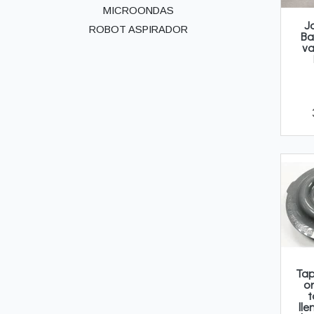
MICROONDAS
J
ROBOT ASPIRADOR
Ba
va
Tap
or
t
ll