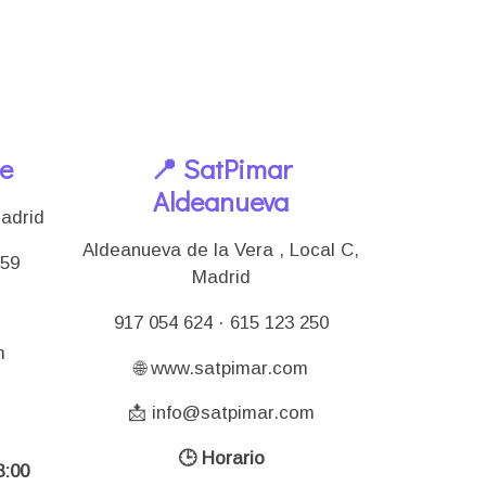
le
📍 SatPimar
Aldeanueva
Madrid
Aldeanueva de la Vera , Local C,
159
Madrid
917 054 624 · 615 123 250
m
🌐 www.satpimar.com
📩 info@satpimar.com
🕒 Horario
:00