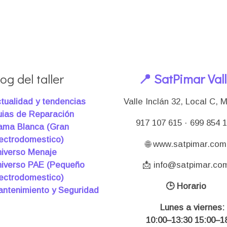
og del taller
📍 SatPimar Val
tualidad y tendencias
Valle Inclán 32, Local C, 
ias de Reparación
917 107 615 · 699 854 
ma Blanca (Gran
ectrodomestico)
🌐 www.satpimar.com
iverso Menaje
iverso PAE (Pequeño
📩 info@satpimar.co
ectrodomestico)
🕒 Horario
ntenimiento y Seguridad
Lunes a viernes:
10:00–13:30 15:00–18