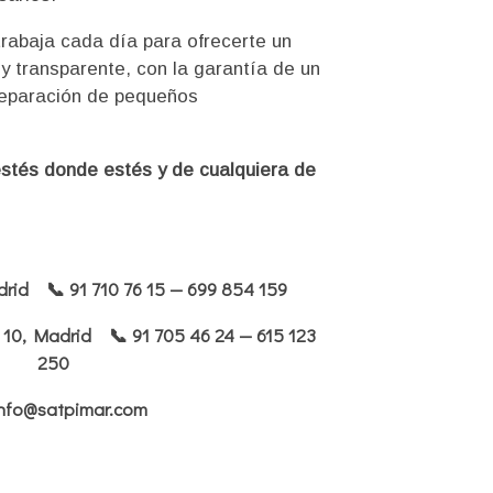
trabaja cada día para ofrecerte un
 y transparente, con la garantía de un
 reparación de pequeños
estés donde estés y de cualquiera de
Madrid
📞 91 710 76 15 — 699 854 159
ra 10, Madrid
📞 91 705 46 24 — 615 123
250
info@satpimar.com