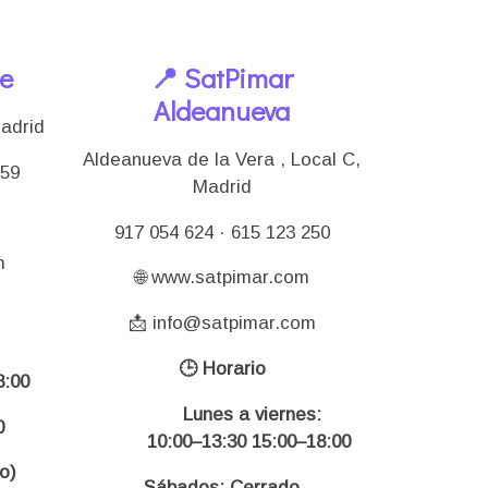
le
📍 SatPimar
Aldeanueva
Madrid
Aldeanueva de la Vera , Local C,
159
Madrid
917 054 624 · 615 123 250
m
🌐 www.satpimar.com
📩 info@satpimar.com
🕒 Horario
:00
Lunes a viernes:
0
10:00–13:30 15:00–18:00
o)
Sábados: Cerrado