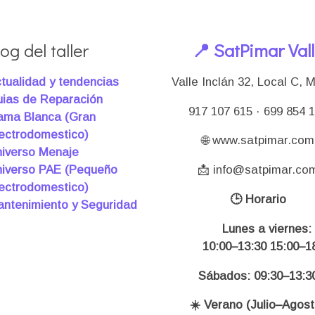
og del taller
📍 SatPimar Val
tualidad y tendencias
Valle Inclán 32, Local C, 
ias de Reparación
917 107 615 · 699 854 
ma Blanca (Gran
ectrodomestico)
🌐 www.satpimar.com
iverso Menaje
iverso PAE (Pequeño
📩 info@satpimar.co
ectrodomestico)
🕒 Horario
ntenimiento y Seguridad
Lunes a viernes:
10:00–13:30 15:00–18
Sábados: 09:30–13:3
☀️ Verano (Julio–Agost