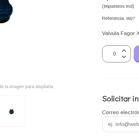
(Impuestos incl)
Referencia:
9927
Valvula Fagor
e la imagen para ampliarla
Solicitar 
Correo electró