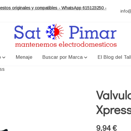
puestos originales y compatibles - WhatsApp 615123250 -
info
o
Menaje
Buscar por Marca
El Blog del Tal
ss
Valvul
Xpres
9,94 €