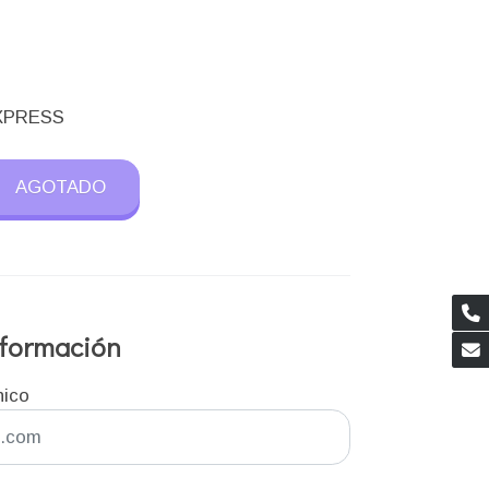
 XPRESS
AGOTADO
información
nico