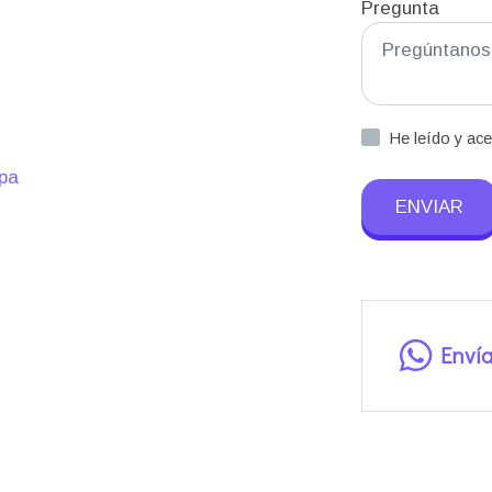
Pregunta
He leído y ac
apa
ENVIAR
Enví