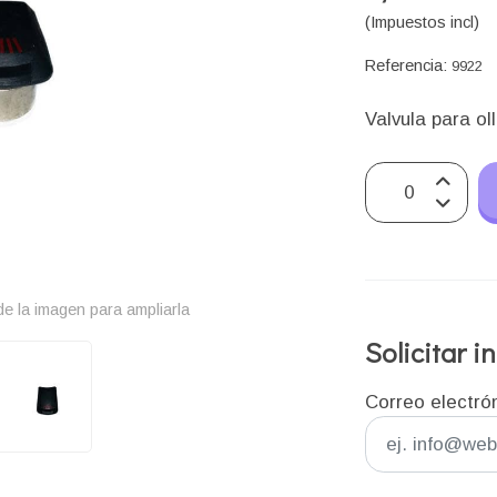
(Impuestos incl)
Referencia:
9922
Valvula para 
e la imagen para ampliarla
Solicitar 
Correo electró