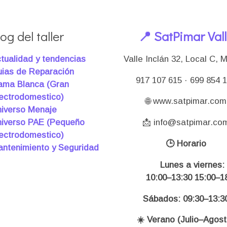
og del taller
📍 SatPimar Val
tualidad y tendencias
Valle Inclán 32, Local C, 
ias de Reparación
917 107 615 · 699 854 
ma Blanca (Gran
ectrodomestico)
🌐 www.satpimar.com
iverso Menaje
iverso PAE (Pequeño
📩 info@satpimar.co
ectrodomestico)
🕒 Horario
ntenimiento y Seguridad
Lunes a viernes:
10:00–13:30 15:00–18
Sábados: 09:30–13:3
☀️ Verano (Julio–Agost