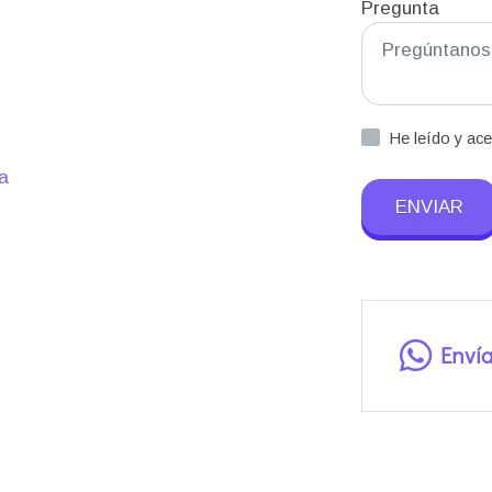
Pregunta
He leído y ac
pa
ENVIAR
Enví