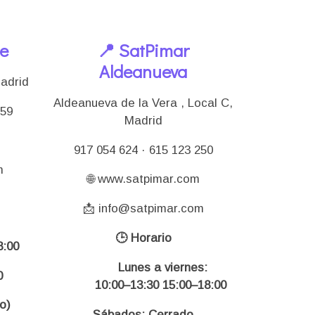
le
📍 SatPimar
Aldeanueva
Madrid
Aldeanueva de la Vera , Local C,
159
Madrid
917 054 624 · 615 123 250
m
🌐 www.satpimar.com
📩 info@satpimar.com
🕒 Horario
:00
Lunes a viernes:
0
10:00–13:30 15:00–18:00
o)
Sábados: Cerrado