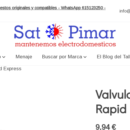
puestos originales y compatibles - WhatsApp 615123250 -
info
o
Menaje
Buscar por Marca
El Blog del Tal
id Express
Valvul
Rapid
9,94 €