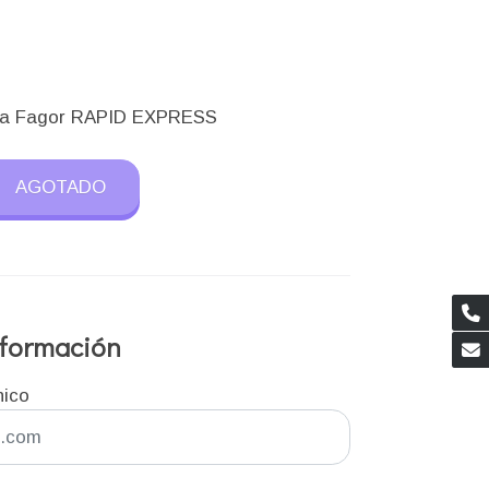
olla Fagor RAPID EXPRESS
AGOTADO
información
nico