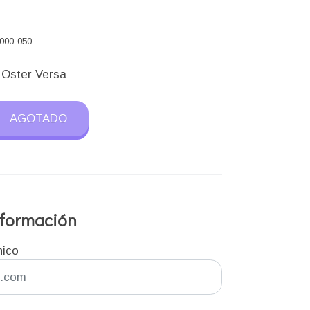
)
000-050
 Oster Versa
AGOTADO
información
nico