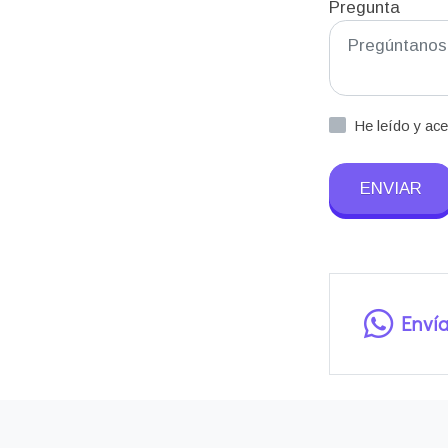
Pregunta
He leído y ac
ENVIAR
Enví