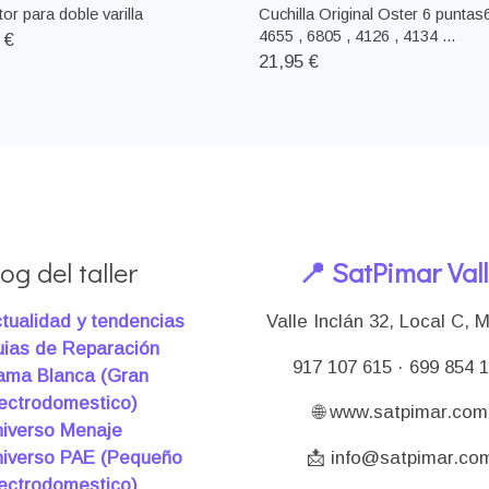
or para doble varilla
Cuchilla Original Oster 6 puntas
4655 , 6805 , 4126 , 4134 ...
 €
21,95 €
og del taller
📍 SatPimar Val
tualidad y tendencias
Valle Inclán 32, Local C, 
ias de Reparación
917 107 615 · 699 854 
ma Blanca (Gran
ectrodomestico)
🌐 www.satpimar.com
iverso Menaje
iverso PAE (Pequeño
📩 info@satpimar.co
ectrodomestico)