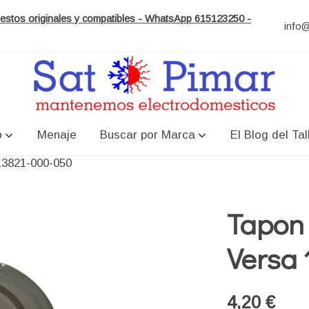
puestos originales y compatibles - WhatsApp 615123250 -
info
o
Menaje
Buscar por Marca
El Blog del Tal
13821-000-050
Tapon
Versa
4,20 €