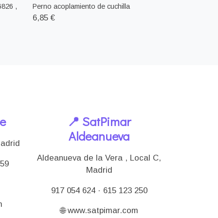
6826 ,
Perno acoplamiento de cuchilla
6,85 €
le
📍 SatPimar
Aldeanueva
Madrid
Aldeanueva de la Vera , Local C,
159
Madrid
917 054 624 · 615 123 250
m
🌐 www.satpimar.com