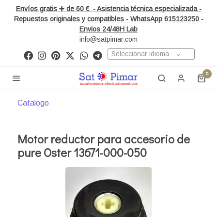
Envíos gratis ➕ de 60 € - Asistencia técnica especializada -
Repuestos originales y compatibles - WhatsApp 615123250 -
Envios 24/48H Lab
info@satpimar.com
Seleccionar idioma
0
Catalogo
Motor reductor para accesorio de
pure Oster 13671-000-050