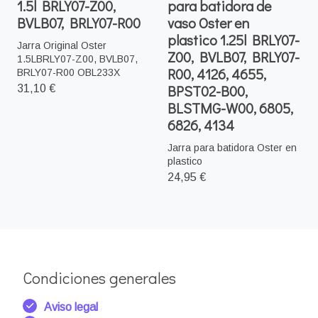
1.5l BRLY07-Z00,
para batidora de
BVLB07, BRLY07-R00
vaso Oster en
plastico 1.25l BRLY07-
Jarra Original Oster
Z00, BVLB07, BRLY07-
1.5LBRLY07-Z00, BVLB07,
R00, 4126, 4655,
BRLY07-R00 OBL233X
BPST02-B00,
31,10 €
BLSTMG-W00, 6805,
6826, 4134
Jarra para batidora Oster en
plastico
24,95 €
Condiciones generales
Aviso legal