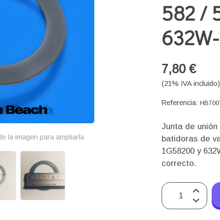
582 / 
632W-
7,80 €
(21% IVA incluido
Referencia:
HB700
Junta de unión 
e la imagen para ampliarla
batidoras de v
1G58200 y 632W
correcto.