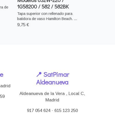
Modelos 632W-220 /
1G58200 / 582 / 582BK
ra de
Tapa superior con rellenado para
batidora de vaso Hamilton Beach. ...
9,75 €
le
📍 SatPimar
Aldeanueva
Madrid
Aldeanueva de la Vera , Local C,
159
Madrid
917 054 624 · 615 123 250