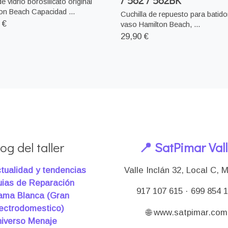
/ 582 / 582BK
de vidrio borosilicato original
on Beach Capacidad ...
Cuchilla de repuesto para batido
 €
vaso Hamilton Beach, ...
29,90 €
og del taller
📍 SatPimar Val
tualidad y tendencias
Valle Inclán 32, Local C, 
ias de Reparación
917 107 615 · 699 854 
ma Blanca (Gran
ectrodomestico)
🌐 www.satpimar.com
iverso Menaje