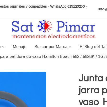
puestos originales y compatibles - WhatsApp 615123250 -
info
o
Menaje
Buscar por Marca
El Blog del Tal
a para batidora de vaso Hamilton Beach 582 / 582BK / 1G
Junta 
jarra 
vaso 