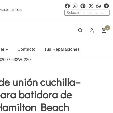
@satpimar.com
Seleccionar idioma
0
ler
Contacto
Tus Reparaciones
58200 / 632W-220
de unión cuchilla–
para batidora de
Hamilton Beach