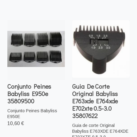
Conjunto Peines
Guia De Corte
Babyliss E950e
Original Babyliss
35809500
E763xde E764xde
E702xte 0.5-3.0
Conjunto Peines Babyliss
35807622
E950E
10,60 €
Guia de corte Original
Babyliss E763XDE E764XDE
E702XTE 0.5-3.0