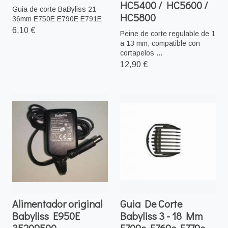
HC5400 / HC5600 /
Guia de corte BaByliss 21-
HC5800
36mm E750E E790E E791E
6,10 €
Peine de corte regulable de 1
a 13 mm, compatible con
cortapelos ...
12,90 €
Alimentador original
Guia De Corte
Babyliss E950E
Babyliss 3 - 18 Mm
35209500
E709e E769e E779e