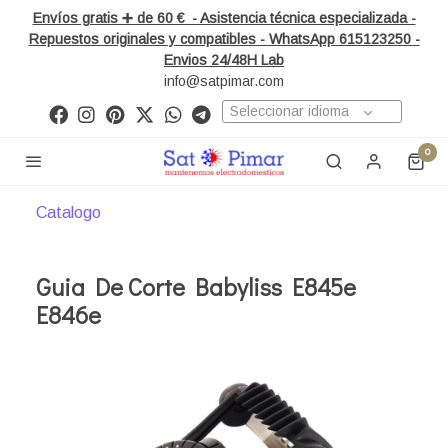
Envíos gratis ➕ de 60 € - Asistencia técnica especializada -
Repuestos originales y compatibles - WhatsApp 615123250 -
Envios 24/48H Lab
info@satpimar.com
Seleccionar idioma
0
Catalogo
Guia De Corte Babyliss E845e
E846e