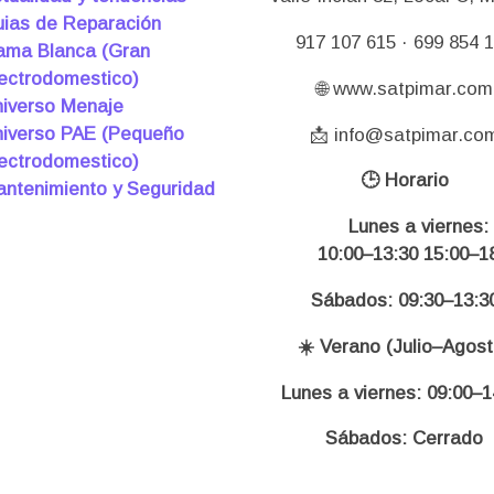
ias de Reparación
917 107 615 · 699 854 
ma Blanca (Gran
ectrodomestico)
🌐 www.satpimar.com
iverso Menaje
iverso PAE (Pequeño
📩 info@satpimar.co
ectrodomestico)
🕒 Horario
ntenimiento y Seguridad
Lunes a viernes:
10:00–13:30 15:00–18
Sábados: 09:30–13:3
☀️ Verano (Julio–Agost
Lunes a viernes: 09:00–1
Sábados: Cerrado