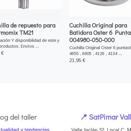
illa de repuesto para
Cuchilla Original para
rmomix TM21
Batidora Oster 6 Punta
004980-050-000
ación Y disponibilidad de este y
productos. Envíos ...
Cuchilla Original Oster 6 puntas
 €
4655 , 6805 , 4126 , 4134 ...
21,95 €
og del taller
📍 SatPimar Val
tualidad y tendencias
Valle Inclán 32, Local C, 