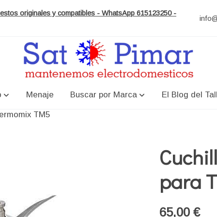
puestos originales y compatibles - WhatsApp 615123250 -
info
o
Menaje
Buscar por Marca
El Blog del Tal
Thermomix TM5
Cuchil
para 
65,00 €