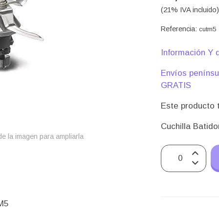
(21% IVA incluido
Referencia:
cutm5
Información Y d
Envíos peníns
GRATIS
Este producto t
Cuchilla Batid
e la imagen para ampliarla
TM5