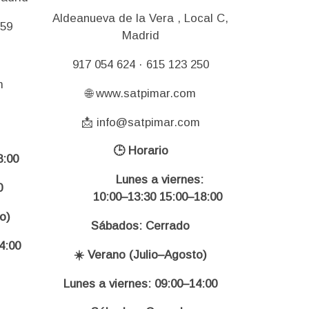
Aldeanueva de la Vera , Local C,
159
Madrid
917 054 624 · 615 123 250
m
🌐 www.satpimar.com
📩 info@satpimar.com
🕒 Horario
:00
Lunes a viernes:
0
10:00–13:30 15:00–18:00
o)
Sábados: Cerrado
4:00
☀️ Verano (Julio–Agosto)
Lunes a viernes: 09:00–14:00