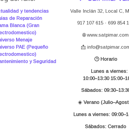
tualidad y tendencias
Valle Inclán 32, Local C, 
ias de Reparación
917 107 615 · 699 854 
ma Blanca (Gran
ectrodomestico)
🌐 www.satpimar.com
iverso Menaje
iverso PAE (Pequeño
📩 info@satpimar.co
ectrodomestico)
🕒 Horario
ntenimiento y Seguridad
Lunes a viernes:
10:00–13:30 15:00–18
Sábados: 09:30–13:3
☀️ Verano (Julio–Agost
Lunes a viernes: 09:00–1
Sábados: Cerrado