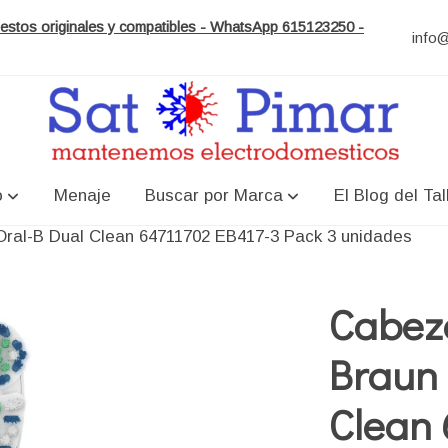
puestos originales y compatibles - WhatsApp 615123250 -
info
o
Menaje
Buscar por Marca
El Blog del Tal
ral-B Dual Clean 64711702 EB417-3 Pack 3 unidades
Cabez
Braun 
Clean