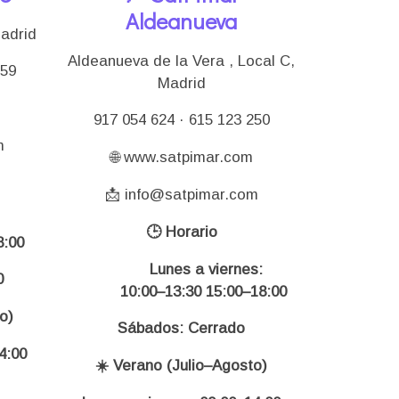
Aldeanueva
Madrid
Aldeanueva de la Vera , Local C,
159
Madrid
917 054 624 · 615 123 250
m
🌐 www.satpimar.com
📩 info@satpimar.com
🕒 Horario
:00
Lunes a viernes:
0
10:00–13:30 15:00–18:00
o)
Sábados: Cerrado
4:00
☀️ Verano (Julio–Agosto)