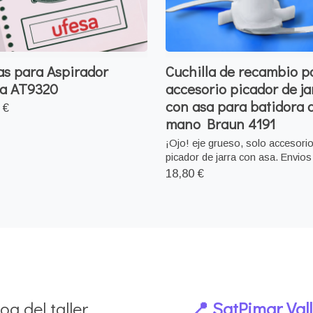
as para Aspirador
Cuchilla de recambio p
a AT9320
accesorio picador de ja
con asa para batidora 
 €
mano Braun 4191
¡Ojo! eje grueso, solo accesori
picador de jarra con asa. Envios 
18,80 €
og del taller
📍 SatPimar Val