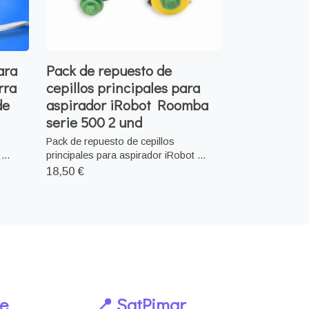
ara
Pack de repuesto de
rra
cepillos principales para
de
aspirador iRobot Roomba
serie 500 2 und
o
Pack de repuesto de cepillos
...
principales para aspirador iRobot ...
18,50 €
le
📍 SatPimar