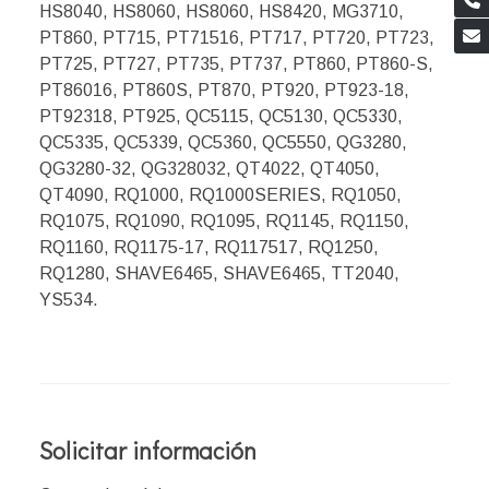
HS8040, HS8060, HS8060, HS8420, MG3710,
PT860, PT715, PT71516, PT717, PT720, PT723,
PT725, PT727, PT735, PT737, PT860, PT860-S,
PT86016, PT860S, PT870, PT920, PT923-18,
PT92318, PT925, QC5115, QC5130, QC5330,
QC5335, QC5339, QC5360, QC5550, QG3280,
QG3280-32, QG328032, QT4022, QT4050,
QT4090, RQ1000, RQ1000SERIES, RQ1050,
RQ1075, RQ1090, RQ1095, RQ1145, RQ1150,
RQ1160, RQ1175-17, RQ117517, RQ1250,
RQ1280, SHAVE6465, SHAVE6465, TT2040,
YS534.
Solicitar información