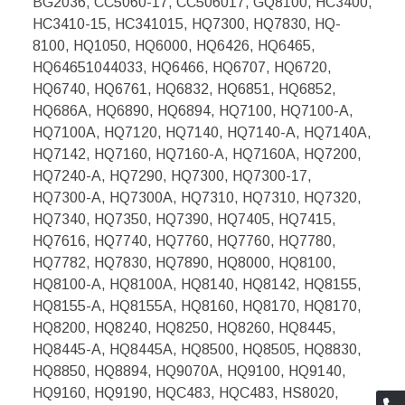
BG2036, CC5060-17, CC506017, GQ8100, HC3400,
HC3410-15, HC341015, HQ7300, HQ7830, HQ-
8100, HQ1050, HQ6000, HQ6426, HQ6465,
HQ64651044033, HQ6466, HQ6707, HQ6720,
HQ6740, HQ6761, HQ6832, HQ6851, HQ6852,
HQ686A, HQ6890, HQ6894, HQ7100, HQ7100-A,
HQ7100A, HQ7120, HQ7140, HQ7140-A, HQ7140A,
HQ7142, HQ7160, HQ7160-A, HQ7160A, HQ7200,
HQ7240-A, HQ7290, HQ7300, HQ7300-17,
HQ7300-A, HQ7300A, HQ7310, HQ7310, HQ7320,
HQ7340, HQ7350, HQ7390, HQ7405, HQ7415,
HQ7616, HQ7740, HQ7760, HQ7760, HQ7780,
HQ7782, HQ7830, HQ7890, HQ8000, HQ8100,
HQ8100-A, HQ8100A, HQ8140, HQ8142, HQ8155,
HQ8155-A, HQ8155A, HQ8160, HQ8170, HQ8170,
HQ8200, HQ8240, HQ8250, HQ8260, HQ8445,
HQ8445-A, HQ8445A, HQ8500, HQ8505, HQ8830,
HQ8850, HQ8894, HQ9070A, HQ9100, HQ9140,
HQ9160, HQ9190, HQC483, HQC483, HS8020,