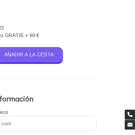
)
21
ío GRATIS + 60 €
AÑADIR A LA CESTA
información
nico