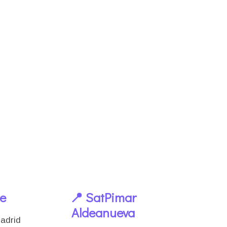
le
📍 SatPimar
Aldeanueva
Madrid