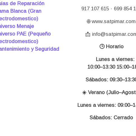
ias de Reparación
917 107 615 · 699 854 
ma Blanca (Gran
ectrodomestico)
🌐 www.satpimar.com
iverso Menaje
iverso PAE (Pequeño
📩 info@satpimar.co
ectrodomestico)
🕒 Horario
ntenimiento y Seguridad
Lunes a viernes:
10:00–13:30 15:00–18
Sábados: 09:30–13:3
☀️ Verano (Julio–Agost
Lunes a viernes: 09:00–1
Sábados: Cerrado