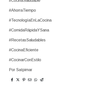
#CocinaSaludable
#AhorraTiempo
#TecnologíaEnLaCocina
#ComidaRápidaYSana
#RecetasSaludables
#CocinaEficiente
#CocinarConEstilo
Por Satpimar