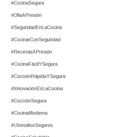
#CocinaSegura
#OllaAPresión
#SeguridadEnLaCocina
#CocinarConSeguridad
#RecetasAPresión
#CocinaFácilYSegura
#CocciónRápidaYSegura
#InnovaciónEnLaCocina
#CocciónSegura
#CocinaModerna
#UtensiliosSeguros