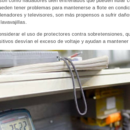
son como nadadores bien entrenados que pueden lidiar c
eden tener problemas para mantenerse a flote en condicio
denadores y televisores, son más propensos a sufrir da
avavajillas.
considerar el uso de protectores contra sobretensiones, 
itivos desvían el exceso de voltaje y ayudan a mantener t