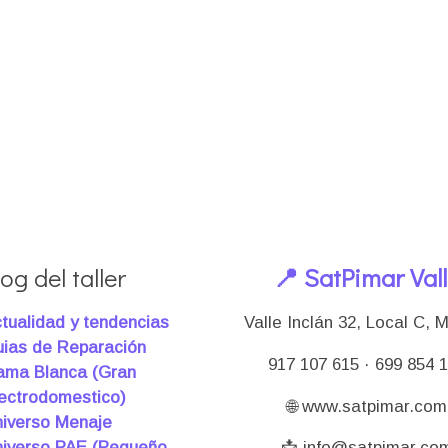
og del taller
📍 SatPimar Val
tualidad y tendencias
Valle Inclán 32, Local C, 
ias de Reparación
917 107 615 · 699 854 
ma Blanca (Gran
ectrodomestico)
🌐 www.satpimar.com
iverso Menaje
iverso PAE (Pequeño
📩 info@satpimar.co