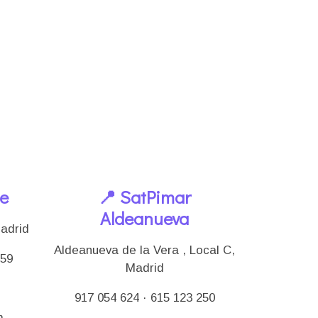
le
📍 SatPimar
Aldeanueva
Madrid
Aldeanueva de la Vera , Local C,
159
Madrid
917 054 624 · 615 123 250
m