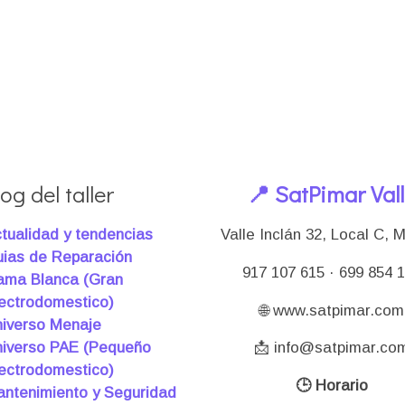
og del taller
📍 SatPimar Val
tualidad y tendencias
Valle Inclán 32, Local C, 
ias de Reparación
917 107 615 · 699 854 
ma Blanca (Gran
ectrodomestico)
🌐 www.satpimar.com
iverso Menaje
iverso PAE (Pequeño
📩 info@satpimar.co
ectrodomestico)
🕒 Horario
ntenimiento y Seguridad