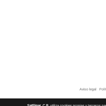
Aviso legal
Polí
SatPimar, C.B.
utiliza cookies propias y terceros p