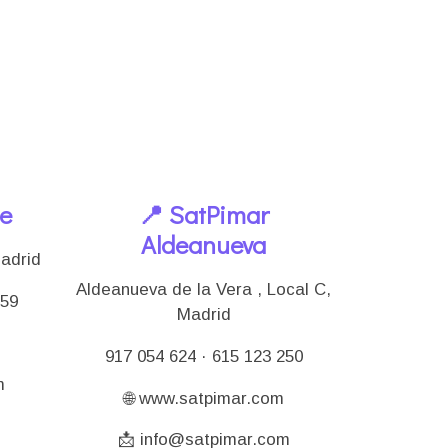
le
📍 SatPimar
Aldeanueva
Madrid
Aldeanueva de la Vera , Local C,
159
Madrid
917 054 624 · 615 123 250
m
🌐 www.satpimar.com
📩 info@satpimar.com